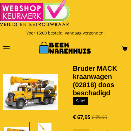
Ga
direct
naar
de
hoofdinhoud
Voor 15:00 besteld, vandaag verzonden!
Bruder MACK
kraanwagen
(02818) doos
beschadigd
Sale!
€ 67,95
€ 79,95