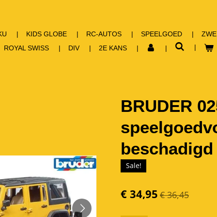
KU
KIDS GLOBE
RC-AUTOS
SPEELGOED
ZWE
ROYAL SWISS
DIV
2E KANS
BRUDER 02
speelgoedv
beschadigd
Sale!
€ 34,95
€ 36,45