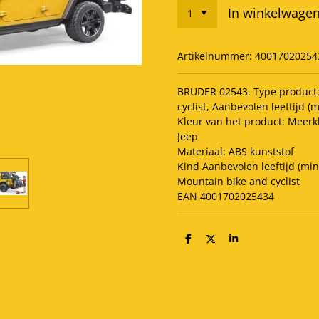
In winkelwage
Artikelnummer:
40017020254
BRUDER 02543. Type product:
cyclist, Aanbevolen leeftijd (m
Kleur van het product: Meerk
Jeep
Materiaal: ABS kunststof
Kind Aanbevolen leeftijd (min
Mountain bike and cyclist
EAN 4001702025434
D
D
S
e
e
h
l
e
a
e
l
r
n
e