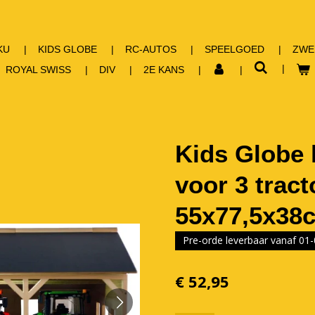
KU
KIDS GLOBE
RC-AUTOS
SPEELGOED
ZWE
ROYAL SWISS
DIV
2E KANS
Kids Globe
voor 3 tract
55x77,5x38
Pre-orde leverbaar vanaf 01
€ 52,95