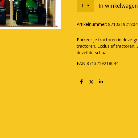
In winkelwagen
Artikelnummer:
871321921804
Parkeer je tractoren in deze 
tractoren. Exclusief tractoren. 
dezelfde schaal.
EAN 8713219218044
D
D
S
e
e
h
l
e
a
e
l
r
n
e