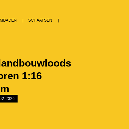
MBADEN
SCHAATSEN
 landbouwloods
oren 1:16
cm
-02-2026