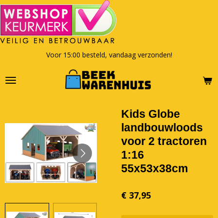
Ga
direct
naar
de
hoofdinhoud
Voor 15:00 besteld, vandaag verzonden!
Kids Globe
landbouwloods
voor 2 tractoren
1:16
55x53x38cm
€ 37,95