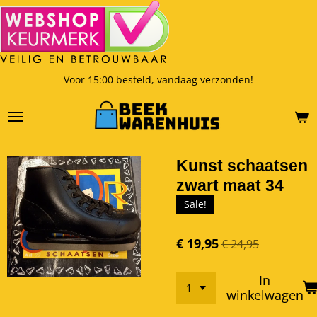
Ga
direct
naar
de
hoofdinhoud
Voor 15:00 besteld, vandaag verzonden!
Kunst schaatsen
zwart maat 34
Sale!
€ 19,95
€ 24,95
In
winkelwagen