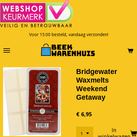
Ga
direct
naar
de
hoofdinhoud
Voor 15:00 besteld, vandaag verzonden!
Bridgewater
Waxmelts
Weekend
Getaway
€ 6,95
In
winkelwagen