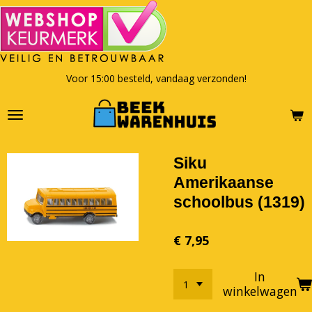
Ga
direct
naar
de
hoofdinhoud
Voor 15:00 besteld, vandaag verzonden!
Siku
Amerikaanse
schoolbus (1319)
€ 7,95
In
winkelwagen