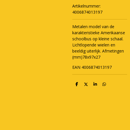
Artikelnummer:
4006874013197
Metalen model van de
karakteristieke Amerikaanse
schoolbus op kleine schaal.
Lichtlopende wielen en
beeldig uiterlijk. Afmetingen
(mm)78x97x27
EAN 4006874013197
D
D
S
D
e
e
h
e
l
e
a
l
e
l
r
e
n
e
n