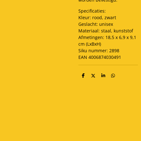
Specificaties:
Kleur: rood, zwart
Geslacht: unisex
Materiaal: staal, kunststof
Afmetingen: 18,5 x 6,9 x 9,1
cm (LxBxH)
Siku nummer: 2898
EAN 4006874030491
D
D
S
D
e
e
h
e
l
e
a
l
e
l
r
e
n
e
n