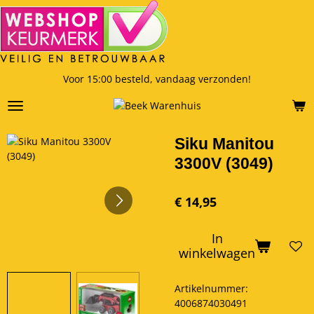
Ga
direct
naar
de
hoofdinhoud
Voor 15:00 besteld, vandaag verzonden!
Siku Manitou
3300V (3049)
€ 14,95
In
winkelwagen
Artikelnummer:
4006874030491