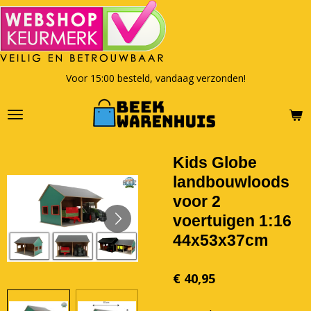
Ga
direct
naar
de
hoofdinhoud
Voor 15:00 besteld, vandaag verzonden!
Kids Globe
landbouwloods
voor 2
voertuigen 1:16
44x53x37cm
€ 40,95