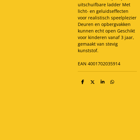
uitschuifbare ladder Met
licht- en geluidseffecten
voor realistisch speelplezier
Deuren en opbergvakken
kunnen echt open Geschikt
voor kinderen vanaf 3 jaar,
gemaakt van stevig
kunststof.
EAN 4001702035914
D
D
S
D
e
e
h
e
l
e
a
l
e
l
r
e
n
e
n