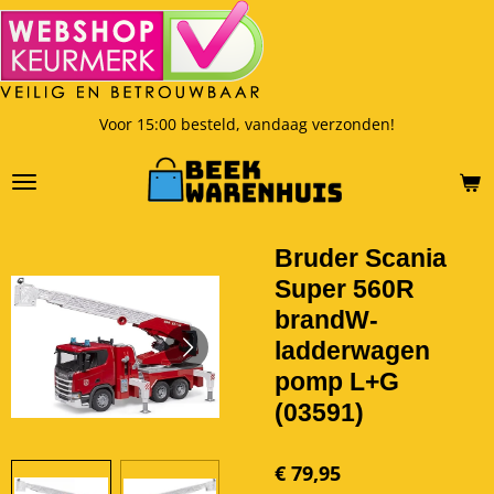
Ga
direct
naar
de
hoofdinhoud
Voor 15:00 besteld, vandaag verzonden!
Bruder Scania
Super 560R
brandW-
ladderwagen
pomp L+G
(03591)
€ 79,95