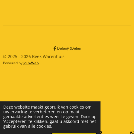
Delen
Delen
© 2025 - 2026 Beek Warenhuis
Powered by
JouwWeb
Deze website maakt gebruik van cookies om
uw ervaring te verbeteren en op maat
gemaakte advertenties weer te geven. Door op
‘Accepteren’ te klikken, gaat u akkoord met het
gebruik van alle cookies.