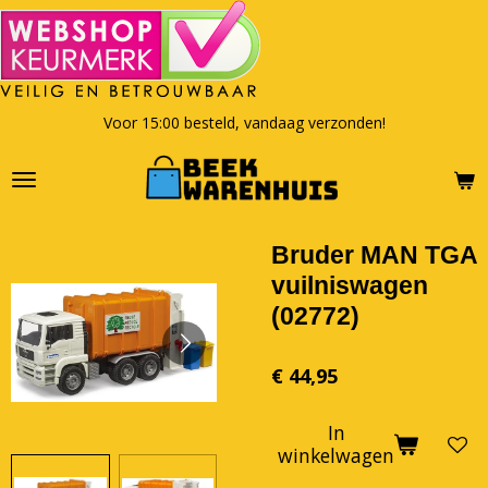
Ga
direct
naar
de
hoofdinhoud
Voor 15:00 besteld, vandaag verzonden!
Bruder MAN TGA
vuilniswagen
(02772)
€ 44,95
In
winkelwagen