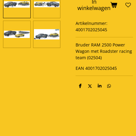
In
winkelwagen
Artikelnummer:
4001702025045
Bruder RAM 2500 Power
Wagon met Roadster racing
team (02504)
EAN 4001702025045
D
D
S
D
e
e
h
e
l
e
a
l
e
l
r
e
n
e
n