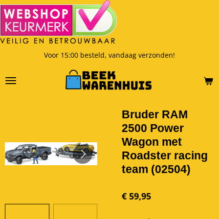
Ga
direct
naar
de
hoofdinhoud
Voor 15:00 besteld, vandaag verzonden!
Bruder RAM
2500 Power
Wagon met
Roadster racing
team (02504)
€ 59,95