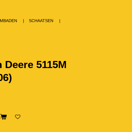
MBADEN
SCHAATSEN
n Deere 5115M
06)
n