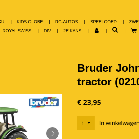
KU
KIDS GLOBE
RC-AUTOS
SPEELGOED
ZWE
ROYAL SWISS
DIV
2E KANS
Bruder Joh
tractor (021
€ 23,95
In winkelwage