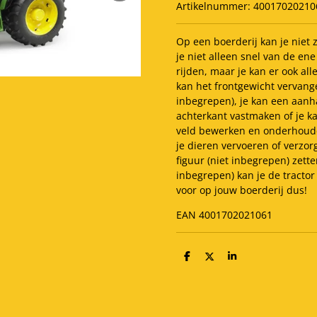
Artikelnummer:
40017020210
Op een boerderij kan je niet 
je niet alleen snel van de en
rijden, maar je kan er ook al
kan het frontgewicht vervange
inbegrepen), je kan een aanh
achterkant vastmaken of je kan
veld bewerken en onderhoude
je dieren vervoeren of verzor
figuur (niet inbegrepen) zette
inbegrepen) kan je de tractor
voor op jouw boerderij dus!
EAN 4001702021061
D
D
S
e
e
h
l
e
a
e
l
r
n
e