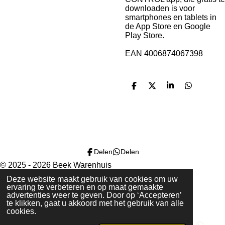
downloaden is voor
smartphones en tablets in
de App Store en Google
Play Store.
EAN 4006874067398
D
D
S
D
e
e
h
e
l
e
a
l
e
l
r
e
n
e
n
Delen
Delen
© 2025 - 2026 Beek Warenhuis
Powered by
JouwWeb
Deze website maakt gebruik van cookies om uw
ervaring te verbeteren en op maat gemaakte
advertenties weer te geven. Door op ‘Accepteren’
te klikken, gaat u akkoord met het gebruik van alle
cookies.