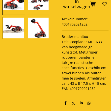
In
winkelwagen
Artikelnummer:
4001702021252
Bruder manitou
Telescooplader MLT 633.
Van hoogwaardige
kunststof. Met grijper,
rubberen banden en
talrijke realistische
speelfuncties. Geschikt om
zowel binnen als buiten
mee te spelen. Afmetingen:
ca. L 43 x B 17,5 x H 15 cm.
EAN 4001702021252
D
D
S
D
e
e
h
e