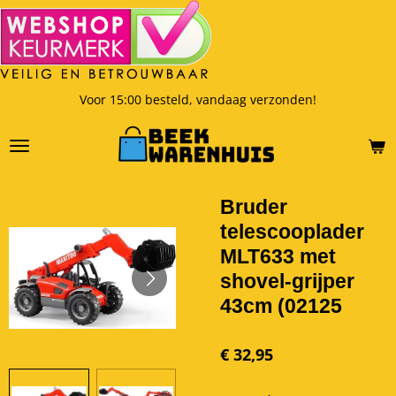
Ga
direct
naar
de
hoofdinhoud
Voor 15:00 besteld, vandaag verzonden!
Bruder
telescooplader
MLT633 met
shovel-grijper
43cm (02125
€ 32,95