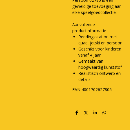
Persoon 62780 is een
geweldige toevoeging aan
elke speelgoedcollectie.
Aanvullende
productinformatie
Reddingsstation met
quad, jetski en persoon
Geschikt voor kinderen
vanaf 4 jaar
Gemaakt van
hoogwaardig kunststof
Realistisch ontwerp en
details
EAN 4001702627805
D
D
S
D
e
e
h
e
l
e
a
l
e
l
r
e