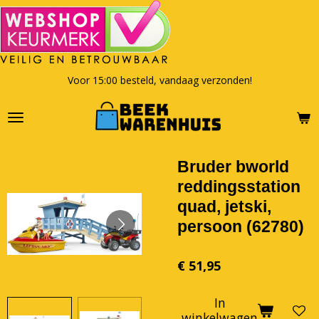
Ga
direct
naar
de
hoofdinhoud
Voor 15:00 besteld, vandaag verzonden!
Bruder bworld
reddingsstation
quad, jetski,
persoon (62780)
€ 51,95
In
winkelwagen