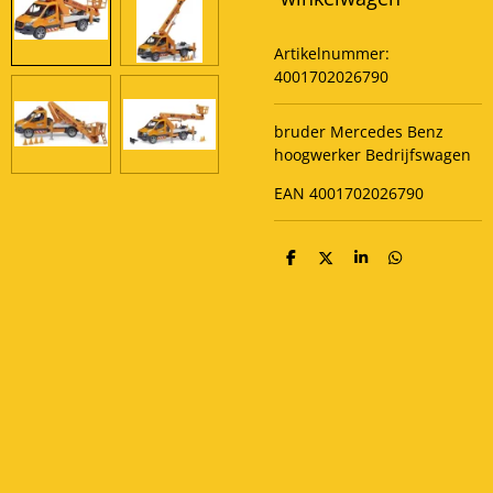
Artikelnummer:
4001702026790
bruder Mercedes Benz
hoogwerker Bedrijfswagen
EAN 4001702026790
D
D
S
D
e
e
h
e
l
e
a
l
e
l
r
e
n
e
n