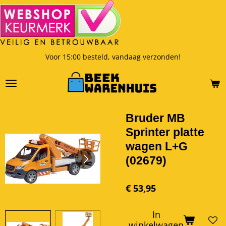
Ga
direct
naar
de
hoofdinhoud
Voor 15:00 besteld, vandaag verzonden!
Bruder MB
Sprinter platte
wagen L+G
(02679)
€ 53,95
In
winkelwagen