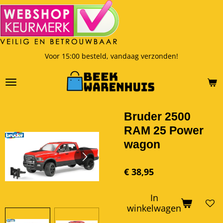
Ga
direct
naar
de
hoofdinhoud
Voor 15:00 besteld, vandaag verzonden!
Bruder 2500
RAM 25 Power
wagon
€ 38,95
In
winkelwagen