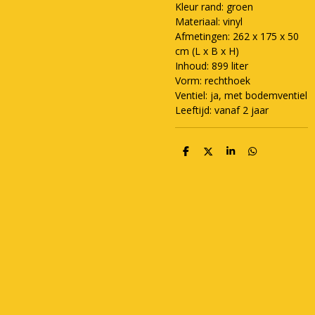
Kleur rand: groen
Materiaal: vinyl
Afmetingen: 262 x 175 x 50
cm (L x B x H)
Inhoud: 899 liter
Vorm: rechthoek
Ventiel: ja, met bodemventiel
Leeftijd: vanaf 2 jaar
D
D
S
D
e
e
h
e
l
e
a
l
e
l
r
e
n
e
n