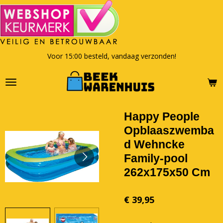
Ga
direct
naar
de
hoofdinhoud
Voor 15:00 besteld, vandaag verzonden!
Happy People
Opblaaszwemba
d Wehncke
Family-pool
262x175x50 Cm
€ 39,95