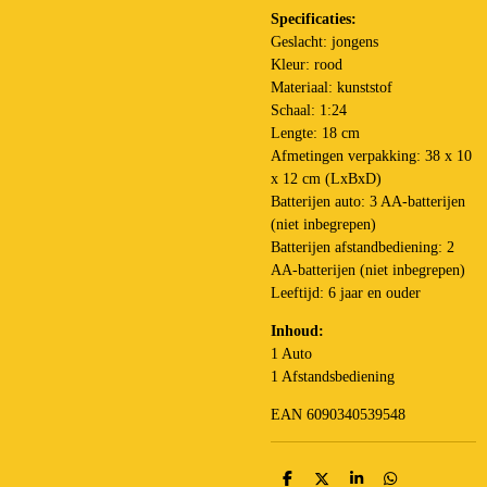
Specificaties:
Geslacht: jongens
Kleur: rood
Materiaal: kunststof
Schaal: 1:24
Lengte: 18 cm
Afmetingen verpakking: 38 x 10
x 12 cm (LxBxD)
Batterijen auto: 3 AA-batterijen
(niet inbegrepen)
Batterijen afstandbediening: 2
AA-batterijen (niet inbegrepen)
Leeftijd: 6 jaar en ouder
Inhoud:
1 Auto
1 Afstandsbediening
EAN 6090340539548
D
D
S
D