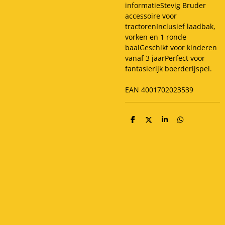
informatieStevig Bruder
accessoire voor
tractorenInclusief laadbak,
vorken en 1 ronde
baalGeschikt voor kinderen
vanaf 3 jaarPerfect voor
fantasierijk boerderijspel.
EAN 4001702023539
D
D
S
D
e
e
h
e
l
e
a
l
e
l
r
e
n
e
n