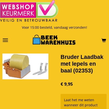
Ga
direct
naar
de
hoofdinhoud
Voor 15:00 besteld, vandaag verzonden!
Bruder Laadbak
met lepels en
baal (02353)
€ 9,95
Laat het me weten
wanneer dit product