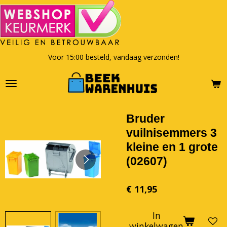
Ga
direct
naar
de
hoofdinhoud
Voor 15:00 besteld, vandaag verzonden!
Bruder
vuilnisemmers 3
kleine en 1 grote
(02607)
€ 11,95
In
winkelwagen