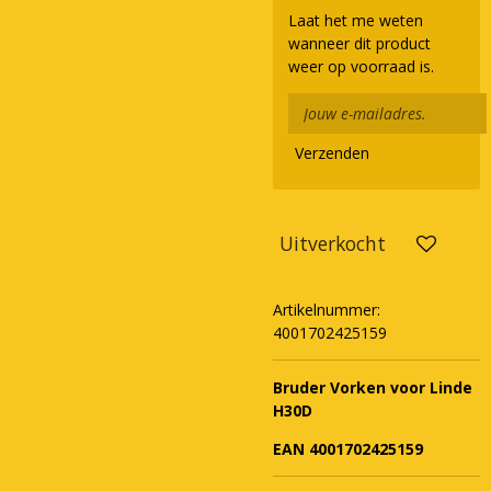
Laat het me weten
wanneer dit product
weer op voorraad is.
Verzenden
Uitverkocht
Artikelnummer:
4001702425159
Bruder Vorken voor Linde
H30D
EAN 4001702425159