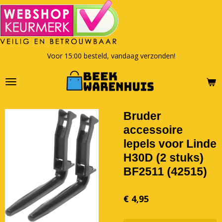
Ga
direct
naar
de
hoofdinhoud
Voor 15:00 besteld, vandaag verzonden!
Bruder
accessoire
lepels voor Linde
H30D (2 stuks)
BF2511 (42515)
€ 4,95