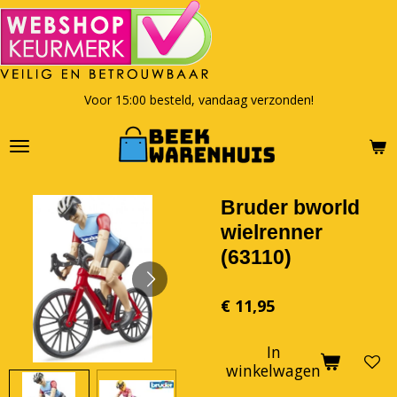
Ga
direct
naar
de
hoofdinhoud
Voor 15:00 besteld, vandaag verzonden!
Bruder bworld
wielrenner
(63110)
€ 11,95
In
winkelwagen