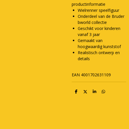
productinformatie
Wielrenner speelfiguur
Onderdeel van de Bruder
bworld collectie
Geschikt voor kinderen
vanaf 3 jaar
Gemaakt van
hoogwaardig kunststof
Realistisch ontwerp en
details
EAN 4001702631109
D
D
S
D
e
e
h
e
l
e
a
l
e
l
r
e
n
e
n