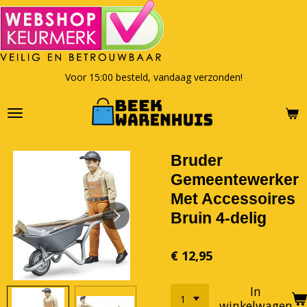
Ga
direct
naar
de
hoofdinhoud
Voor 15:00 besteld, vandaag verzonden!
Bruder
Gemeentewerker
Met Accessoires
Bruin 4-delig
€ 12,95
In
winkelwagen