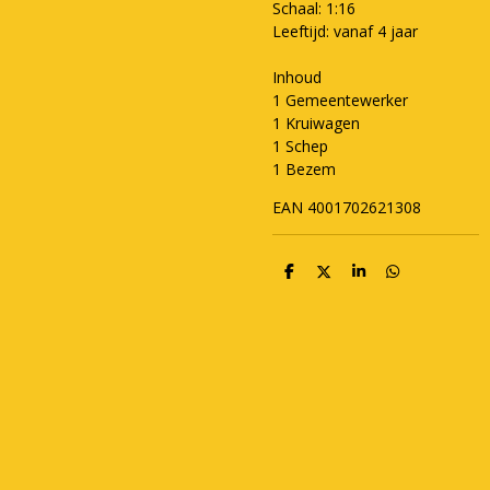
Schaal: 1:16
Leeftijd: vanaf 4 jaar
Inhoud
1 Gemeentewerker
1 Kruiwagen
1 Schep
1 Bezem
EAN 4001702621308
D
D
S
D
e
e
h
e
l
e
a
l
e
l
r
e
n
e
n