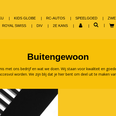
KU
KIDS GLOBE
RC-AUTOS
SPEELGOED
ZWE
ROYAL SWISS
DIV
2E KANS
Buitengewoon
nis met ons bedrijf en wat we doen. Wij staan voor kwaliteit en goede 
ccesvol worden. We zijn blij dat je hier bent om deel uit te maken va