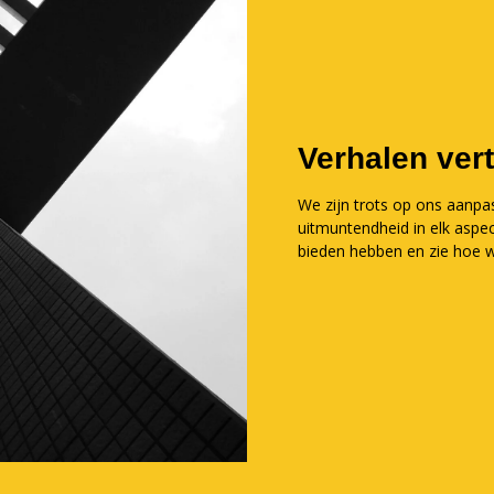
Verhalen vert
We zijn trots op ons aanp
uitmuntendheid in elk aspec
bieden hebben en zie hoe w