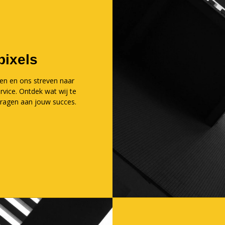
pixels
en en ons streven naar
rvice. Ontdek wat wij te
dragen aan jouw succes.