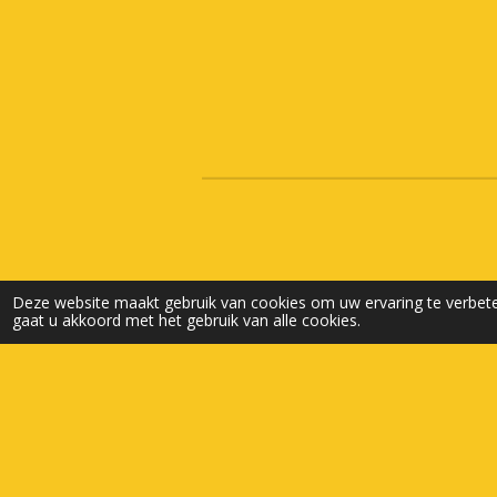
Deze website maakt gebruik van cookies om uw ervaring te verbete
gaat u akkoord met het gebruik van alle cookies.
© 2025 - 2026 Beek Warenhuis