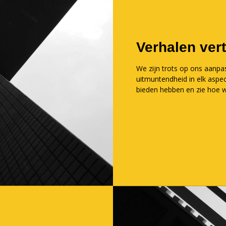
Verhalen vert
We zijn trots op ons aanp
uitmuntendheid in elk aspec
bieden hebben en zie hoe w